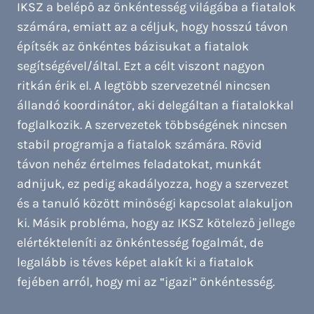
IKSZ a belépő az önkéntesség világába a fiatalok
számára, emiatt az a céljuk, hogy hosszú távon
építsék az önkéntes bázisukat a fiatalok
segítségével/által. Ezt a célt viszont nagyon
ritkán érik el. A legtöbb szervezetnél nincsen
állandó koordinátor, aki delegáltan a fiatalokkal
foglalkozik. A szervezetek többségének nincsen
stabil programja a fiatalok számára. Rövid
távon nehéz értelmes feladatokat, munkát
adnijuk, ez pedig akadályozza, hogy a szervezet
és a tanuló között minőségi kapcsolat alakuljon
ki. Másik probléma, hogy az IKSZ kötelező jellege
elértékteleníti az önkéntesség fogalmát, de
legalább is téves képet alakít ki a fiatalok
fejében arról, hogy mi az “igazi” önkéntesség.