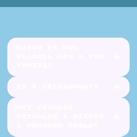
mikor és hol
valósul meg a You
thrive?
Ki a célcsoport?
Mit fogunak
csinálni a diákok
a program során?