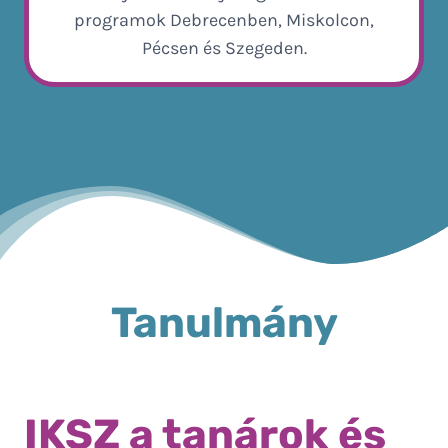
programok Debrecenben, Miskolcon,
Pécsen és Szegeden.
Tanulmány
Mérföldkövek a You Thrive prograan
IKSZ a tanárok és