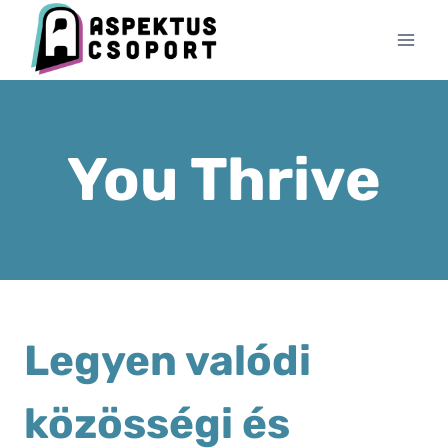
Skip
to
content
You Thrive
Legyen valódi
közösségi és