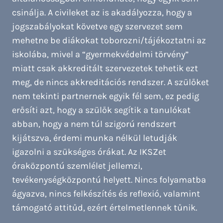
csinálja. A civileket az is akadályozza, hogy a
jogszabályokat követve egy szervezet sem
mehetne be diákokat toborozni/tájékoztatni az
iskolába, mivel a “gyermekvédelmi törvény”
miatt csak akkreditált szervezetek tehetik ezt
meg, de nincs akkreditációs rendszer. A szülőket
nem tekinti partnernek egyik fél sem, ez pedig
erősíti azt, hogy a szülők segítik a tanulókat
abban, hogy a nem túl szigorú rendszert
kijátszva, érdemi munka nélkül letudják
igazolni a szükséges órákat. Az IKSZet
óraközpontú szemlélet jellemzi,
tevékenységközpontú helyett. Nincs folyamatba
ágyazva, nincs felkészítés és reflexió, valamint
támogató attitűd, ezért értelmetlennek tűnik.