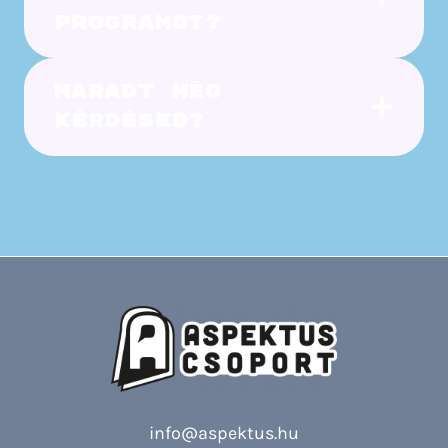
programot?
Maradt még
kérdésed?
info@aspektus.hu