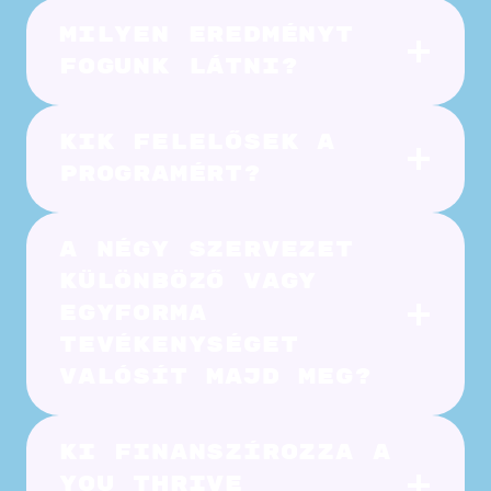
Milyen eredményt
fogunk látni?
Kik felelősek a
programért?
A négy szervezet
különböző vagy
egyforma
tevékenységet
valósít majd meg?
Ki finanszírozza a
YOU THRIVE