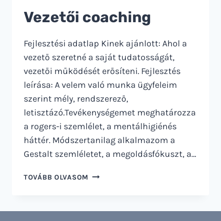
Vezetői coaching
Fejlesztési adatlap Kinek ajánlott: Ahol a
vezető szeretné a saját tudatosságát,
vezetői működését erősíteni. Fejlesztés
leírása: A velem való munka ügyfeleim
szerint mély, rendszerező,
letisztázó.Tevékenységemet meghatározza
a rogers-i szemlélet, a mentálhigiénés
háttér. Módszertanilag alkalmazom a
Gestalt szemléletet, a megoldásfókuszt, a…
VEZETŐI
TOVÁBB OLVASOM
COACHING