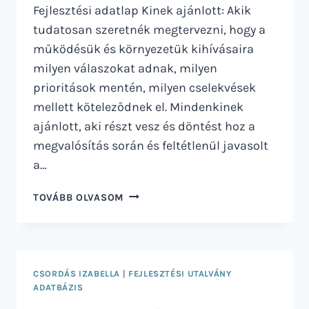
Fejlesztési adatlap Kinek ajánlott: Akik
tudatosan szeretnék megtervezni, hogy a
működésük és környezetük kihívásaira
milyen válaszokat adnak, milyen
prioritások mentén, milyen cselekvések
mellett köteleződnek el. Mindenkinek
ajánlott, aki részt vesz és döntést hoz a
megvalósítás során és feltétlenül javasolt
a…
STRATÉGIAI
TOVÁBB OLVASOM
WORKSHOP
CSORDÁS IZABELLA
|
FEJLESZTÉSI UTALVÁNY
ADATBÁZIS