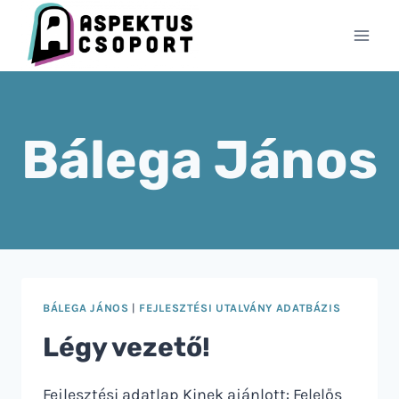
Skip
to
content
Bálega János
BÁLEGA JÁNOS
|
FEJLESZTÉSI UTALVÁNY ADATBÁZIS
Légy vezető!
Fejlesztési adatlap Kinek ajánlott: Felelős