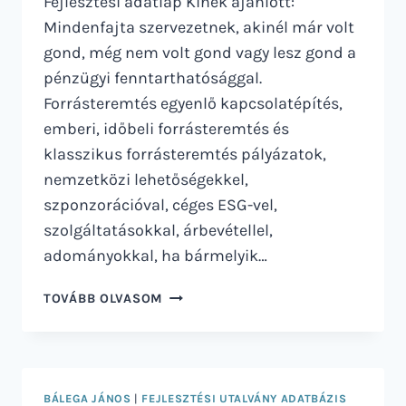
Fejlesztési adatlap Kinek ajánlott:
Mindenfajta szervezetnek, akinél már volt
gond, még nem volt gond vagy lesz gond a
pénzügyi fenntarthatósággal.
Forrásteremtés egyenlő kapcsolatépítés,
emberi, időbeli forrásteremtés és
klasszikus forrásteremtés pályázatok,
nemzetközi lehetőségekkel,
szponzorációval, céges ESG-vel,
szolgáltatásokkal, árbevétellel,
adományokkal, ha bármelyik…
FORRÁSTEREMTÉS
TOVÁBB OLVASOM
A
FENNTARTHATÓSÁG
ÉRDEKÉBEN
BÁLEGA JÁNOS
|
FEJLESZTÉSI UTALVÁNY ADATBÁZIS