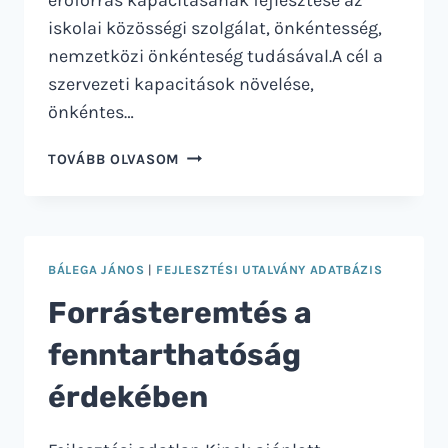
iskolai közösségi szolgálat, önkéntesség,
nemzetközi önkénteség tudásával.A cél a
szervezeti kapacitások növelése,
önkéntes…
ISKOLAI
TOVÁBB OLVASOM
KÖZÖSSÉGI
SZOLGÁLAT,
ÖNKÉNTESSÉG,
NEMZETKÖZI
ÖNKÉNTESSÉG
BÁLEGA JÁNOS
|
FEJLESZTÉSI UTALVÁNY ADATBÁZIS
–
Forrásteremtés a
AVAGY
A
fenntarthatóság
HR
KEZDETE
érdekében