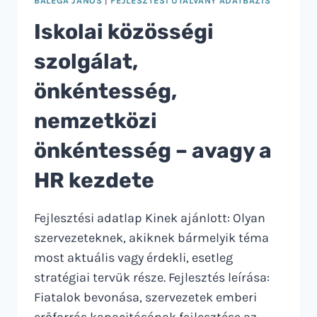
BÁLEGA JÁNOS
|
FEJLESZTÉSI UTALVÁNY ADATBÁZIS
Iskolai közösségi
szolgálat,
önkéntesség,
nemzetközi
önkéntesség – avagy a
HR kezdete
Fejlesztési adatlap Kinek ajánlott: Olyan
szervezeteknek, akiknek bármelyik téma
most aktuális vagy érdekli, esetleg
stratégiai tervük része. Fejlesztés leírása:
Fiatalok bevonása, szervezetek emberi
erőforrás kapacitásának fejlesztése az