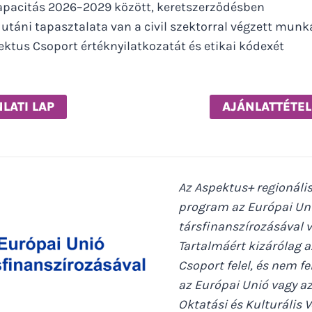
kapacitás 2026–2029 között, keretszerződésben
e utáni tapasztalata van a civil szektorral végzett mun
ektus Csoport értéknyilatkozatát és etikai kódexét
LATI LAP
AJÁNLATTÉTEL
Az Aspektus+ regionáli
program az Európai Un
társfinanszírozásával 
Tartalmáért kizárólag 
Csoport felel, és nem fe
az Európai Unió vagy a
Oktatási és Kulturális 