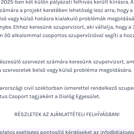
2025-ben két külön pályázati felhívás került kiírásra.
zámára a projekt keretében lehetőség lesz arra, hogy a 
első vagy külső hatásra kialakuló problémák megoldásá
nybe. Ehhez keresünk szupervizort, aki vállalja, hogy a 
50 alkalommal csoportos szupervízióval segíti a hoz
észesülő szervezet számára keresünk szupervizort, a
a szervezetek belső vagy külső probléma megoldására.
arországi civil szektorban ismerettel rendelkező szupe
tus Csoport tagjaként a Dialóg Egyesület.
RÉSZLETEK AZ AJÁNLATTÉTELI FELHÍVÁSBAN!
latos esetleges pontosító kérdéseket az info@dialoge