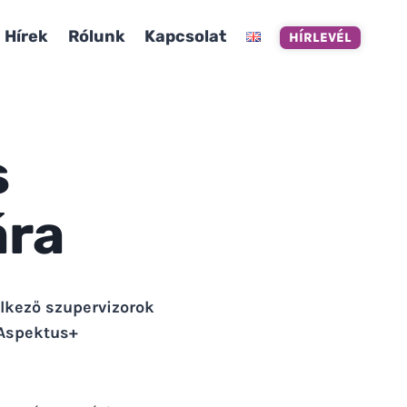
Hírek
Rólunk
Kapcsolat
HÍRLEVÉL
s
ára
elkező szupervizorok
 Aspektus+