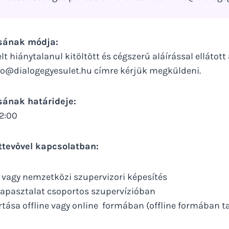
ásának módja:
t hiánytalanul kitöltött és cégszerű aláírással ellátott 
fo@dialogegyesulet.hu címre kérjük megküldeni.
sának határideje:
12:00
ttevővel kapcsolatban:
 vagy nemzetközi szupervizori képesítés
tapasztalat csoportos szupervízióban
tása offline vagy online formában (offline formában 