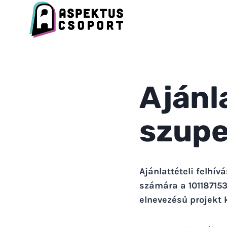
Skip
to
content
Ajánla
szupe
Ajánlattételi felhí
számára a 10118715
elnevezésű projekt 