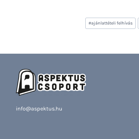
Post
#
ajánlattételi felhívás
Tags:
info@aspektus.hu