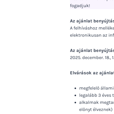
fogadjuk!
Az ajánlat benyújt
A felhíváshoz mellékel
elektronikusan az in
Az ajánlat benyújtá
2025. december. 18., 
Elvárások az ajánla
megfelelő állami
legalább 3 éves 
alkalmak megtar
előnyt élveznek)