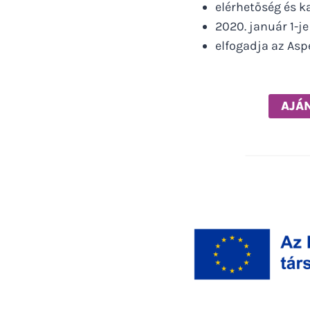
elérhetőség és 
2020. január 1-j
elfogadja az Asp
AJÁN