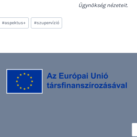
Ügynökség nézeteit.
#
aspektus+
#
szupervízió