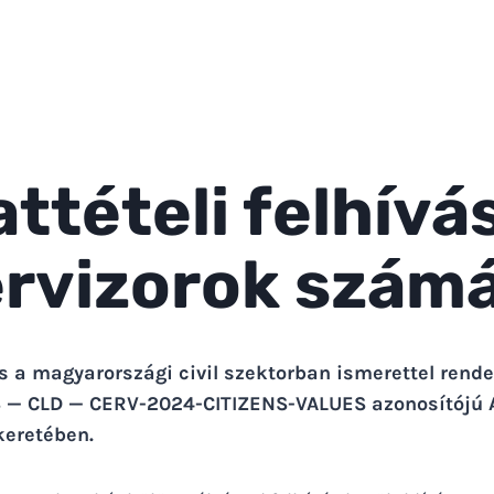
ttételi felhívá
rvizorok szám
vás a magyarországi civil szektorban ismerettel rend
3 — CLD — CERV-2024-CITIZENS-VALUES azonosítójú
keretében.