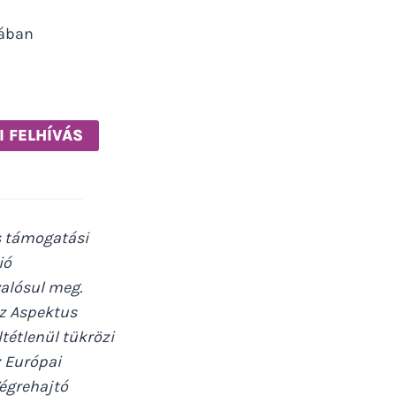
kában
I FELHÍVÁS
s támogatási
ió
valósul meg.
az Aspektus
ltétlenül tükrözi
z Európai
Végrehajtó