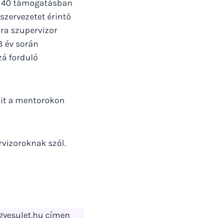
 A 40 támogatásban
szervezetet érintő
ra szupervizor
3 év során
zá forduló
mit a mentorokon
rvizoroknak szól.
gyesulet.hu címen