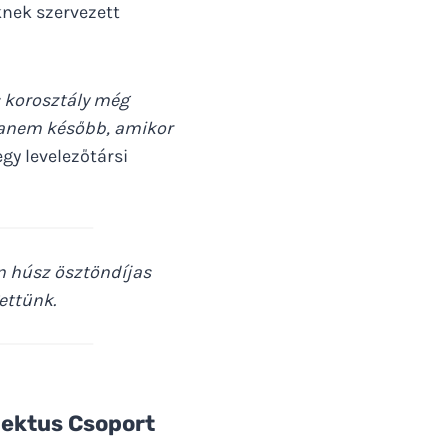
knek szervezett
s korosztály még
 hanem később, amikor
gy levelezőtársi
n húsz ösztöndíjas
ettünk.
pektus Csoport