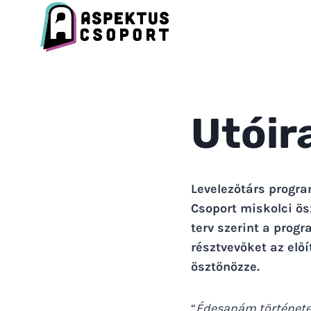
Skip
to
content
Utóir
Levelezőtárs progra
Csoport miskolci ö
terv szerint a progr
résztvevőket az előí
ösztönözze.
“
Édesapám története i