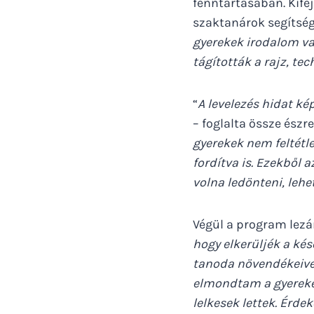
fenntartásában. Kife
szaktanárok segítségé
gyerekek irodalom va
tágították a rajz, te
“
A levelezés hidat k
– foglalta össze észre
gyerekek nem feltétl
fordítva is. Ezekből
volna ledönteni, lehe
Végül a program lezá
hogy elkerüljék a ké
tanoda növendékeivel
elmondtam a gyerekek
lelkesek lettek. Érde