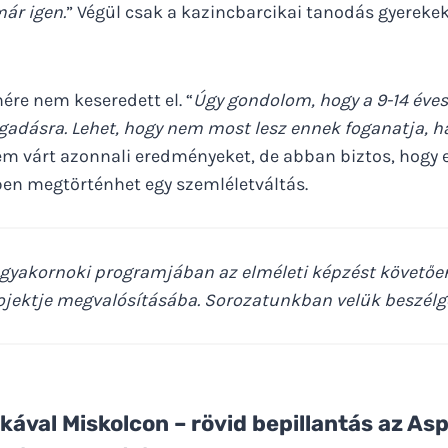
már igen.
” Végül csak a kazincbarcikai tanodás gyereke
ére nem keseredett el. “
Úgy gondolom, hogy a 9-14 éve
gadásra. Lehet, hogy nem most lesz ennek foganatja,
em várt azonnali eredményeket, de abban biztos, hogy e
en megtörténhet egy szemléletváltás.
 gyakornoki programjában az elméleti képzést követőe
rojektje megvalósításába. Sorozatunkban velük beszélg
kával Miskolcon
–
rövid bepillantás az As