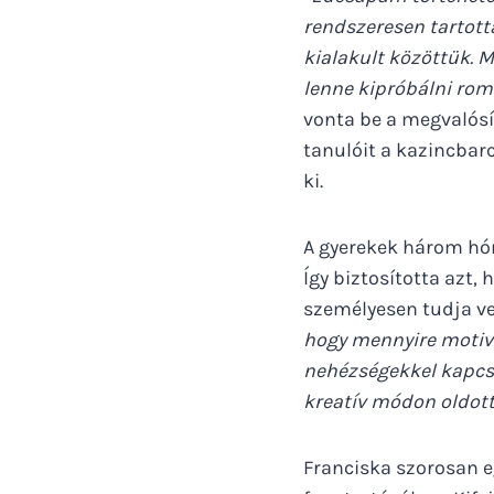
rendszeresen tartottá
kialakult közöttük. 
lenne kipróbálni rom
vonta be a megvalósí
tanulóit a kazincbar
ki.
A gyerekek három hón
Így biztosította azt
személyesen tudja vel
hogy mennyire motivá
nehézségekkel kapcs
kreatív módon oldottá
Franciska szorosan 