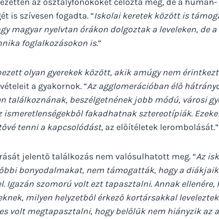
jezetten az osztályfőnököket célozta meg, de a humán-
t is szívesen fogadta. “
Iskolai keretek között is támoga
gy magyar nyelvtan órákon dolgoztak a leveleken, de a
chnika foglalkozásokon is.
”
épezett olyan gyerekek között, akik amúgy nem érintkez
vételeit a gyakornok. “
Az agglomerációban élő hátrány
en találkoznának, beszélgetnének jobb módú, városi gye
 az ismeretlenségekből fakadhatnak
sztereotípiák. Ezeke
tővé tenni a kapcsolódást,
az előítéletek lerombolását.”
rását jelentő találkozás nem valósulhatott meg. “
Az is
sőbbi bonyodalmakat, nem támogatták, hogy a diákjaik
. Igazán szomorú volt ezt tapasztalni. Annak ellenére,
nek, milyen helyzetből érkező kortársakkal leveleztek
kes volt megtapasztalni, hogy belőlük nem hiányzik az a