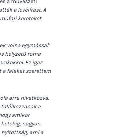
 és a művészeti
tták a levélírást. A
 műfaji kereteket
tek volna egymással
”
os helyzetű roma
rekekkel. Ez igaz
t a falakat szerettem
kola arra hivatkozva,
 találkozzanak a
 hogy amikor
 hetekig, nagyon
 nyitottság, ami a