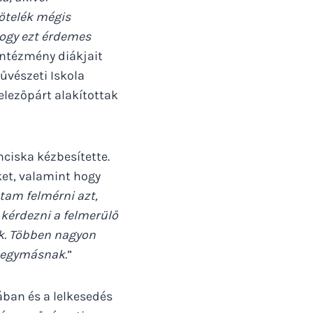
kötelék mégis
hogy ezt érdemes
intézmény diákjait
űvészeti Iskola
elezőpárt alakítottak
ciska kézbesítette.
ket, valamint hogy
tam felmérni azt,
 kérdezni a felmerülő
k. Többen nagyon
k egymásnak.
”
ban és a lelkesedés