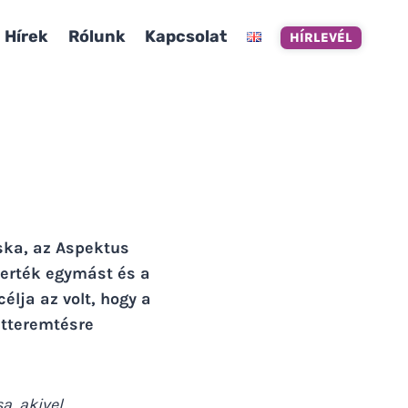
Hírek
Rólunk
Kapcsolat
HÍRLEVÉL
ska, az Aspektus
merték egymást és a
élja az volt, hogy a
atteremtésre
a, akivel