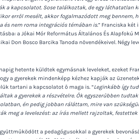
k a kapcsolatot. Sose találkoztak, de egy láthatatlan 
Mikor erről mesélt, akkor fogalmazódott meg bennem, 
a és nem roma integrációs témában is.
” Franciska két 
tásba: a Jókai Mór Református Általános És Alapfokú M
cikai Don Bosco Barcika Tanoda növendékeivel. Négy lev
apig hetente küldtek egymásnak leveleket, ezeket Fran
, hogy a gyerekek mindenképp kézhez kapják az üzenete
ük tartani a kapcsolatot ő maga is. “
Leginkább így tud
ltak a gyerekek a részvételre. Ők egyszerűbben tudtak
olatban, én pedig jobban ráláttam, mire van szükségü
k meg a levelezést: az írás mellett rajzoltak, festette
együttműködött a pedagógusokkal a gyerekek bevonásá