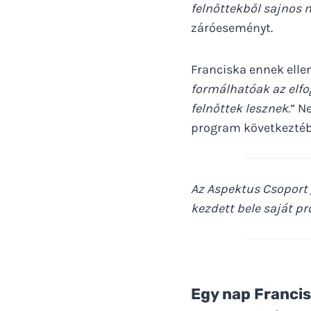
felnőttekből sajnos 
záróeseményt.
Franciska ennek ellen
formálhatóak az elfo
felnőttek lesznek.
” N
program következtéb
Az Aspektus Csoport
kezdett bele saját p
Egy nap Francis