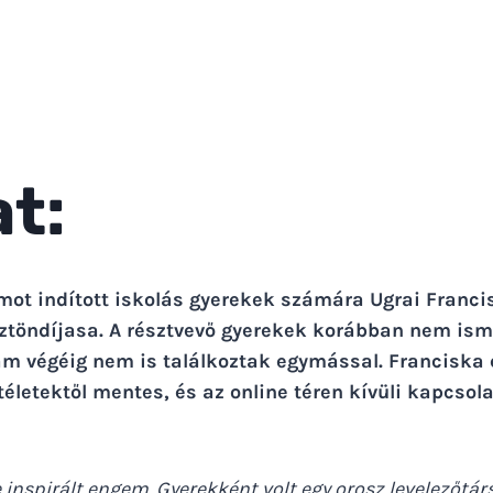
at:
mot indított iskolás gyerekek számára Ugrai Franci
sztöndíjasa. A résztvevő gyerekek korábban nem is
am végéig nem is találkoztak egymással. Franciska c
téletektől mentes, és az online téren kívüli kapcsol
nspirált engem. Gyerekként volt egy orosz levelezőtárs