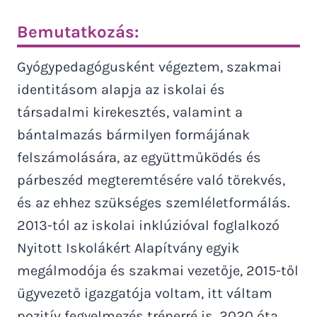
Bemutatkozás:
Gyógypedagógusként végeztem, szakmai
identitásom alapja az iskolai és
társadalmi kirekesztés, valamint a
bántalmazás bármilyen formájának
felszámolására, az együttműködés és
párbeszéd megteremtésére való törekvés,
és az ehhez szükséges szemléletformálás.
2013-tól az iskolai inklúzióval foglalkozó
Nyitott Iskolákért Alapítvány egyik
megálmodója és szakmai vezetője, 2015-től
ügyvezető igazgatója voltam, itt váltam
pozitív fegyelmezés trénerré is. 2020 óta