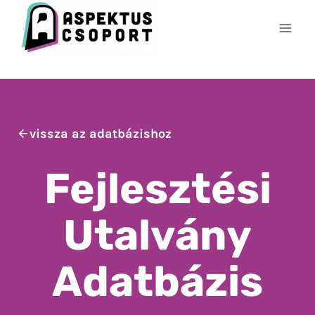
Skip
to
content
vissza az adatbázishoz
Fejlesztési
Utalvány
Adatbázis