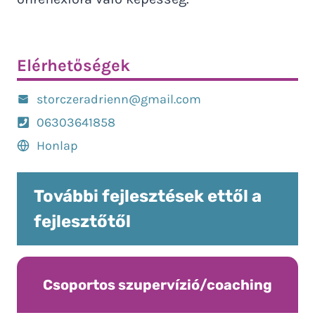
Elérhetőségek
storczeradrienn@gmail.com
06303641858
Honlap
További fejlesztések ettől a
fejlesztőtől
Csoportos szupervízió/coaching