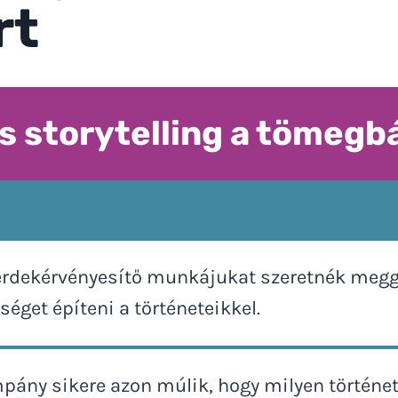
rt
és storytelling a tömegb
érdekérvényesítő munkájukat szeretnék meggy
éget építeni a történeteikkel.
pány sikere azon múlik, hogy milyen történet