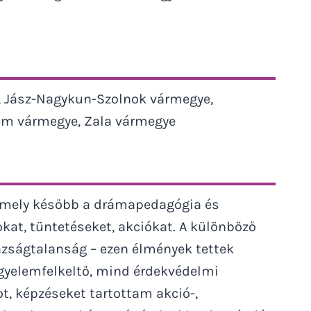
, Jász-Nagykun-Szolnok vármegye,
ém vármegye, Zala vármegye
 amely később a drámapedagógia és
at, tüntetéseket, akciókat. A különböző
gazságtalanság – ezen élmények tettek
gyelemfelkeltő, mind érdekvédelmi
t, képzéseket tartottam akció-,