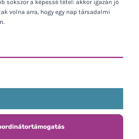
okszor a képessé tétel: akkor igazán jó
k volna arra, hogy egy nap társadalmi
m.
oordinátortámogatás