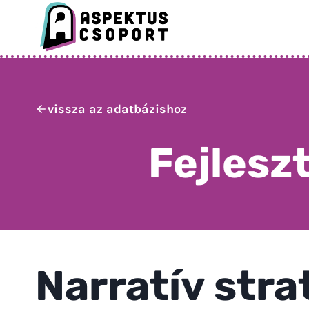
Skip
to
content
vissza az adatbázishoz
Fejlesz
Narratív stra