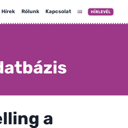
Hírek
Rólunk
Kapcsolat
HÍRLEVÉL
datbázis
lling a