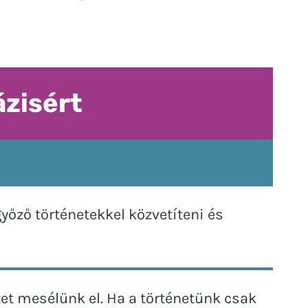
ázisért
őző történetekkel közvetíteni és
et mesélünk el. Ha a történetünk csak