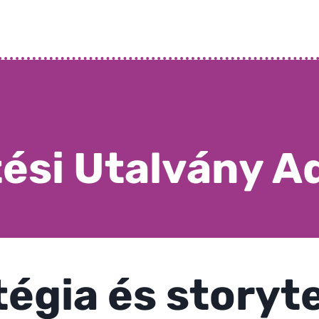
tési Utalvány A
tégia és storyte