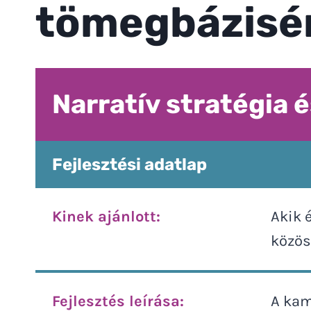
tömegbázisé
Narratív stratégia 
Fejlesztési adatlap
Kinek ajánlott:
Akik 
közöss
Fejlesztés leírása:
A kam