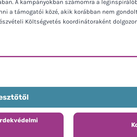
n. A kampányokban számomra a leginspirálóbb s
ni a támogatói közé, akik korábban nem gondolta
 Részvételi Költségvetés koordinátoraként dolgozo
lesztőtől
érdekvédelmi
K