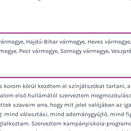
ármegye, Hajdú-Bihar vármegye, Heves vármegye
egye, Pest vármegye, Somogy vármegye, Veszpr
s korom körül kezdtem el színjátszókat tartani,
galom első hullámától szerveztem megmozdulások
ttek szavaim arra, hogy mit jelet valójában az i
: mind választási, mind adománygyűjtő, mind fi
foglalkoztam. Szerveztem kampányiskola-programo