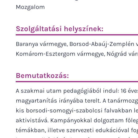
Mozgalom
Szolgáltatási helyszínek:
Baranya vármegye, Borsod-Abaúj-Zemplén v
Komárom-Esztergom vármegye, Nógrád várm
Bemutatkozás:
A szakmai utam pedagógiából indul: 16 éve
magyartanítás irányába terelt. A tanármoz
kis borsodi-somogyi-szabolcsi falvakban le
aktivistává. Kampányokkal dolgoztam főleg
témákban, illetve szervezeti edukációval 