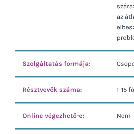
szára
az át
elbes
probl
Szolgáltatás formája:
Csopo
Résztvevők száma:
1-15 f
Online végezhető-e:
Nem