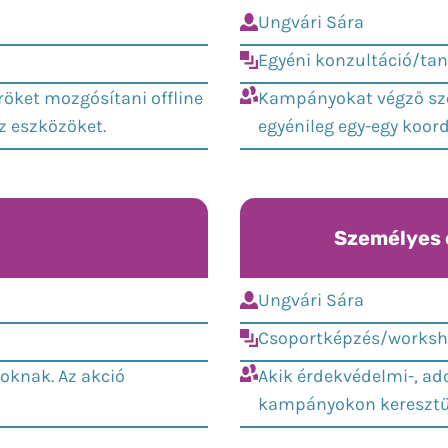
Ungvári Sára
Egyéni konzultáció/ta
röket mozgósítani offline
Kampányokat végző sze
z eszközöket.
egyénileg egy-egy koor
Személyes 
Ungvári Sára
Csoportképzés/works
oknak. Az akció
Akik érdekvédelmi-, ad
kampányokon keresztül 