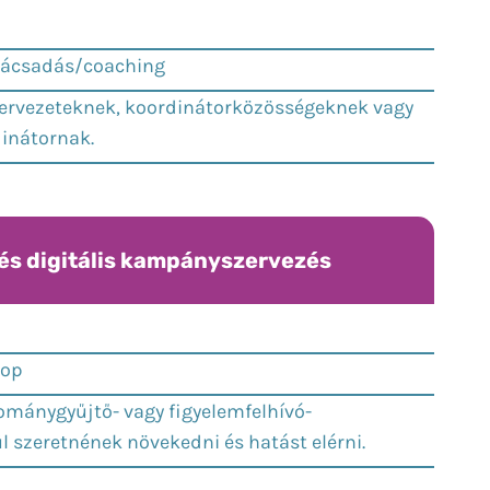
nácsadás/coaching
rvezeteknek, koordinátorközösségeknek vagy
dinátornak.
és digitális kampányszervezés
hop
ománygyűjtő- vagy figyelemfelhívó-
szeretnének növekedni és hatást elérni.