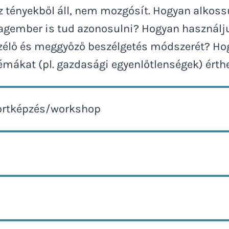
z tényekből áll, nem mozgósít. Hogyan alkos
lagember is tud azonosulni? Hogyan használju
zélő és meggyőző beszélgetés módszerét? Hog
émákat (pl. gazdasági egyenlőtlenségek) érthe
rtképzés/workshop
ő