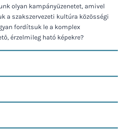
sunk olyan kampányüzenetet, amivel
k a szakszervezeti kultúra közösségi
yan fordítsuk le a komplex
tő, érzelmileg ható képekre?