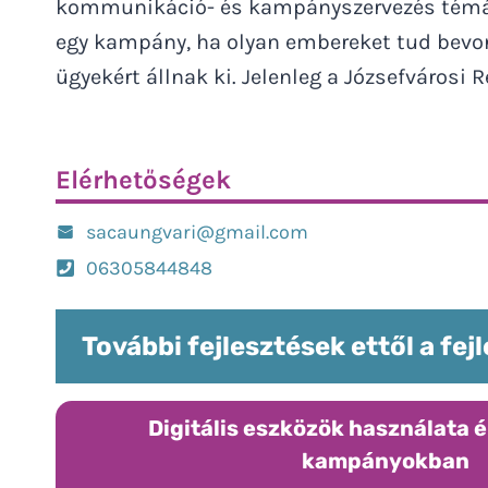
kommunikáció- és kampányszervezés témába
egy kampány, ha olyan embereket tud bevon
ügyekért állnak ki. Jelenleg a Józsefvárosi
Elérhetőségek
sacaungvari@gmail.com
06305844848
További fejlesztések ettől a fej
Digitális eszközök használata 
kampányokban