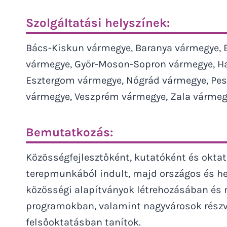
Szolgáltatási helyszínek:
Bács-Kiskun vármegye, Baranya vármegye, 
vármegye, Győr-Moson-Sopron vármegye, H
Esztergom vármegye, Nógrád vármegye, Pes
vármegye, Veszprém vármegye, Zala várme
Bemutatkozás:
Közösségfejlesztőként, kutatóként és okta
terepmunkából indult, majd országos és hel
közösségi alapítványok létrehozásában és 
programokban, valamint nagyvárosok részvé
felsőoktatásban tanítok.