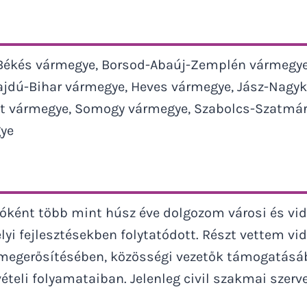
Békés vármegye, Borsod-Abaúj-Zemplén vármegye
ajdú-Bihar vármegye, Heves vármegye, Jász-Nag
t vármegye, Somogy vármegye, Szabolcs-Szatmár-
gye
tóként több mint húsz éve dolgozom városi és vi
yi fejlesztésekben folytatódott. Részt vettem v
megerősítésében, közösségi vezetők támogatásába
teli folyamataiban. Jelenleg civil szakmai szer