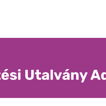
tési Utalvány A