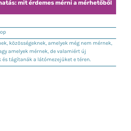
hatás: mit érdemes mérni a mérhetőből
hop
eknek, közösségeknek, amelyek még nem mérnek,
vagy amelyek mérnek, de valamiért új
 és tágítanák a látómezejüket e téren.