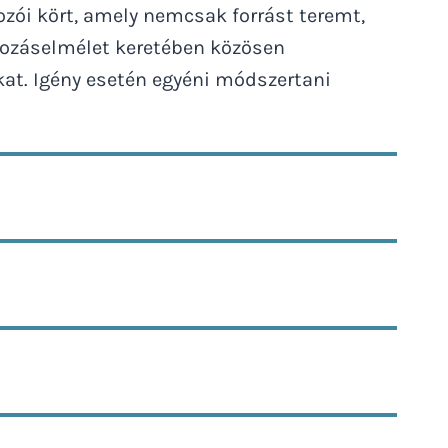
zói kört, amely nemcsak forrást teremt,
ltozáselmélet keretében közösen
kat. Igény esetén egyéni módszertani