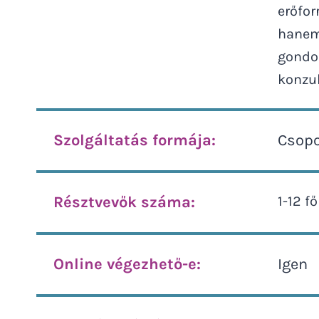
erőfor
hanem 
gondol
konzu
Szolgáltatás formája:
Csopo
Résztvevők száma:
1-12 fő
Online végezhető-e:
Igen