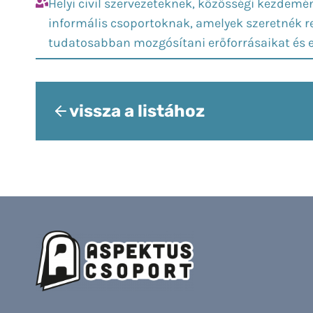
Helyi civil szervezeteknek, közösségi kezdemé
informális csoportoknak, amelyek szeretnék r
tudatosabban mozgósítani erőforrásaikat és er
vissza a listához