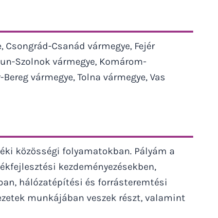
, Csongrád-Csanád vármegye, Fejér
ykun-Szolnok vármegye, Komárom-
Bereg vármegye, Tolna vármegye, Vas
déki közösségi folyamatokban. Pályám a
idékfejlesztési kezdeményezésekben,
n, hálózatépítési és forrásteremtési
vezetek munkájában veszek részt, valamint