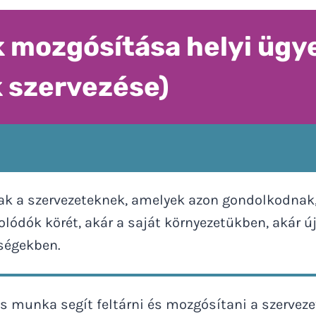
k mozgósítása helyi üg
 szervezése)
k a szervezeteknek, amelyek azon gondolkodnak,
lódók körét, akár a saját környezetükben, akár új
ségekben.
s munka segít feltárni és mozgósítani a szervez