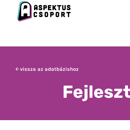
Skip
to
content
vissza az adatbázishoz
Fejlesz