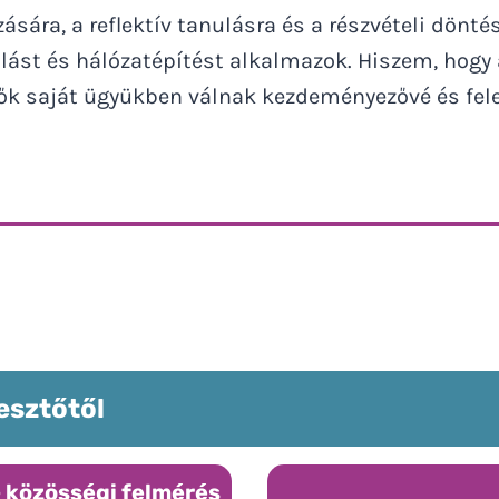
ára, a reflektív tanulásra és a részvételi döntés
rálást és hálózatépítést alkalmazok. Hiszem, hog
vők saját ügyükben válnak kezdeményezővé és fele
lesztőtől
 közösségi felmérés