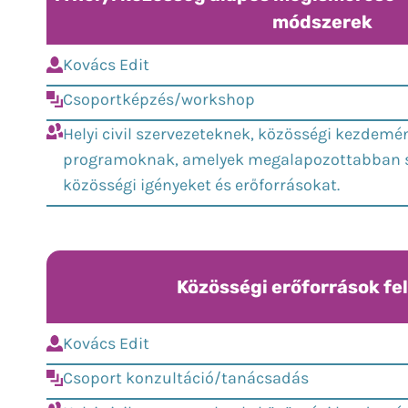
módszerek
Kovács Edit
Csoportképzés/workshop
Helyi civil szervezeteknek, közösségi kezdemé
programoknak, amelyek megalapozottabban s
közösségi igényeket és erőforrásokat.
Közösségi erőforrások fe
Kovács Edit
Csoport konzultáció/tanácsadás