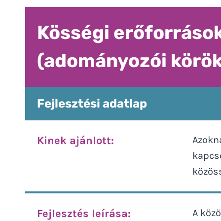
Kösségi erőforráso
(adományozói körök
Fejlesztési adatlap
Kinek ajánlott:
Azokna
kapcso
közös
Fejlesztés leírása:
A közö