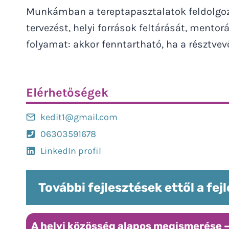
Munkámban a tereptapasztalatok feldolgozás
tervezést, helyi források feltárását, mento
folyamat: akkor fenntartható, ha a résztve
Elérhetőségek
kedit1@gmail.com
06303591678
LinkedIn profil
További fejlesztések ettől a fej
A helyi közösség alapos megismerése –