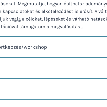
rásokat. Megmutatja, hogyan építhetsz adományo
kapcsolatokat és elköteleződést is erősít. A vá
juk végig a célokat, lépéseket és várható hatáso
ltációval támogatom a megvalósítást.
rtképzés/workshop