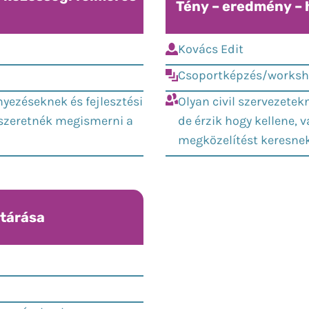
Tény – eredmény – 
Kovács Edit
Csoportképzés/works
nyezéseknek és fejlesztési
Olyan civil szervezet
zeretnék megismerni a
de érzik hogy kellene, 
megközelítést keresnek
ltárása