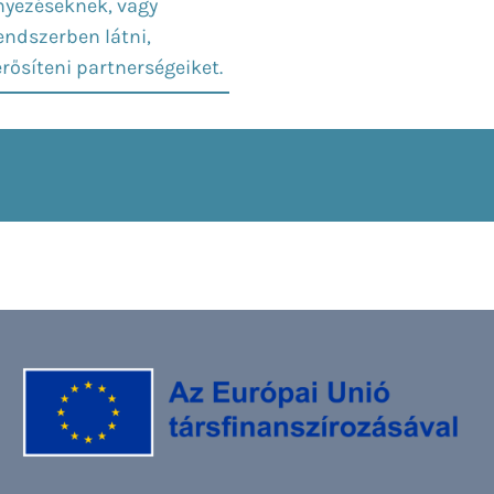
nyezéseknek, vagy
endszerben látni,
ősíteni partnerségeiket.