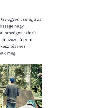
 ki hogyan csinálja az
zössége nagy
at, országos szintű
e
elnevezésű mini
őkészítéséhez,
anak meg.