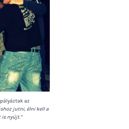
 pályáztak az
hoz jutni, élni kell a
 is nyújt.”