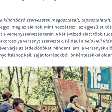
 a különböző szervezetek megosztásait, tapasztalatait,
jegyzi meg az alelnök. Mint hozzáteszi, az egyesület kö
t a versenyszervezés terén. A két évtized alatt több tuc
rkorcsolya versenyt szerveztek. Például a
Velo Hell Rid
 éve várja az érdeklődőket. Mindent, ami a versenyek el
olításhoz kell, saját forrásokból, önkéntesekkel old