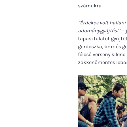
számukra.
“Érdekes volt hallani
adománygyűjtést”
– 
tapasztalatot gyűjtöt
gördeszka, bmx és gö
félcső verseny kilenc
zökkenőmentes lebony