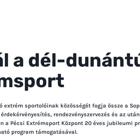
ál a dél-dunántú
msport
ió extrém sportolóinak közösségét fogja össze a So
z érdekérvényesítés, rendezvényszervezés és az után
a Pécsi Extrémsport Központ 20 éves jubileumi p
ható program támogatásával.