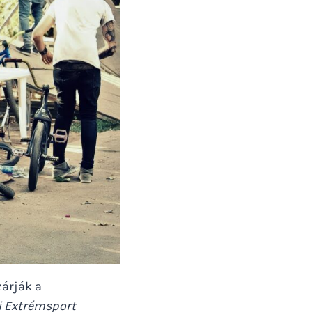
árják a
i Extrémsport