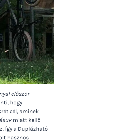
nyal először
enti, hogy
rét cél, aminek
zásuk
miatt kellő
, így a Duplázható
olt hasznos