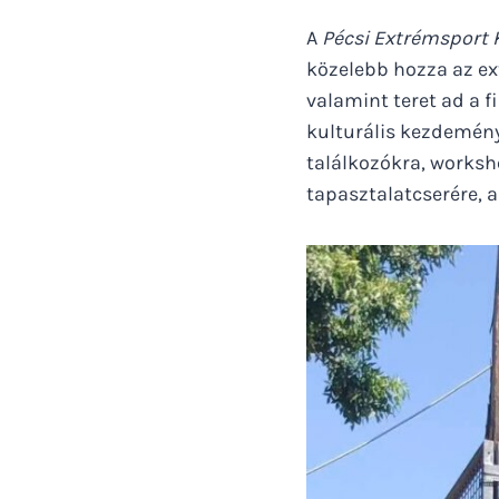
A
Pécsi Extrémsport
közelebb hozza az ex
valamint teret ad a f
kulturális kezdemény
találkozókra, worksh
tapasztalatcserére, 