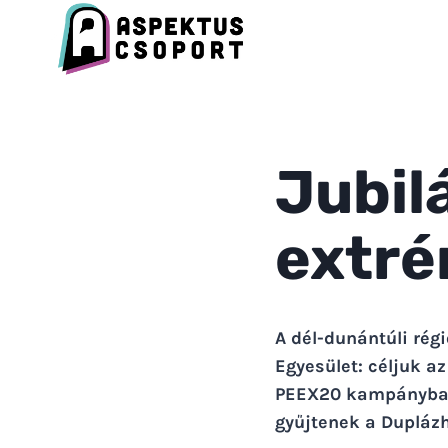
Skip
to
content
Jubil
extré
A dél-dunántúli rég
Egyesület: céljuk a
PEEX20 kampányban 
gyűjtenek a Dupláz