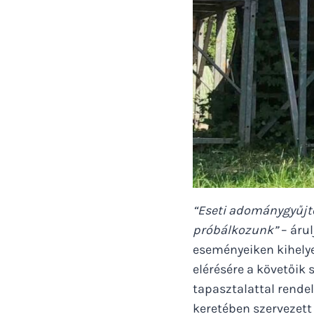
“Eseti adománygyűjté
próbálkozunk”
– árul
eseményeiken kihelye
elérésére a követőik 
tapasztalattal rende
keretében szervezett