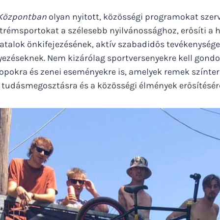
 Központban
olyan nyitott, közösségi programokat szer
trémsportokat a szélesebb nyilvánossághoz, erősíti a h
iatalok önkifejezésének, aktív szabadidős tevékenységei
ezéseknek. Nem kizárólag sportversenyekre kell gondo
opokra és zenei eseményekre is, amelyek remek színter
a tudásmegosztásra és a közösségi élmények erősítésér