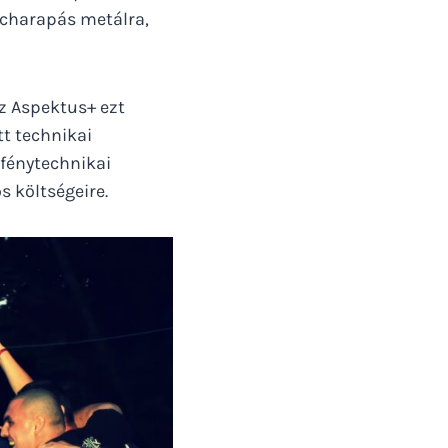
áncharapás metálra,
az Aspektus+ ezt
t technikai
 fénytechnikai
 költségeire.