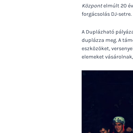
Központ
elmúlt 20 évé
forgácsolás DJ-setre.
A Duplázható pályáza
duplázza meg. A támo
eszközöket, versenye
elemeket vásárolnak,