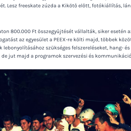
t. Lesz freeskate zúzda a Kikötő előtt, fotókiállítás, l
ton 800.000 Ft összegyűjtését vállalták, siker esetén 
gatást az egyesület a PEEX-re költi majd, többek közöt
k lebonyolításához szükséges felszereléseket, hang- és
 de jut majd a programok szervezési és kommunikációs