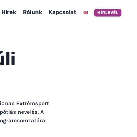
Hírek
Rólunk
Kapcsolat
HÍRLEVÉL
li
pianae Extrémsport
pótlás nevelés. A
rogramsorozatára