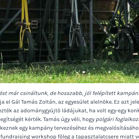
st már csináltunk, de hosszabb, jól felépített kampán
ja el Gál Tamás Zoltán, az egyesület alelnöke. Ez azt jel
zték az adománygyűjtő ládájukat, ha volt egy-egy konk
segítségét kérték. Tamás úgy véli, hogy
polgári foglalko
lkeznek egy kampány tervezéséhez és megvalósításához
 fundraising workshop főleg a tapasztalatcsere miatt v