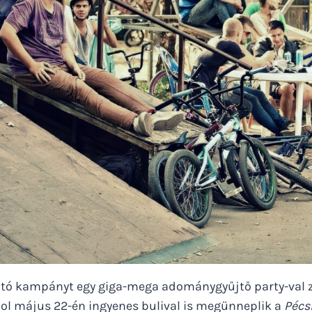
tó kampányt egy giga-mega adománygyűjtő party-val z
hol május 22-én ingyenes bulival is megünneplik a
Pécs