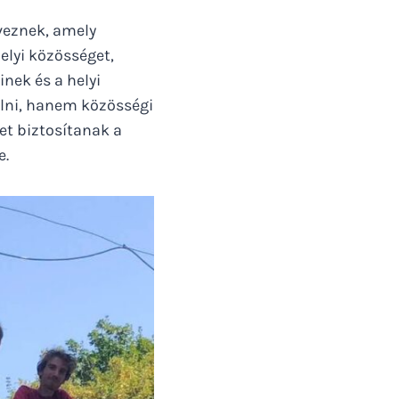
veznek, amely
elyi közösséget,
nek és a helyi
lni, hanem közösségi
et biztosítanak a
e.