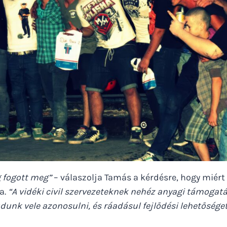
g fogott meg”
– válaszolja Tamás a kérdésre, hogy miért
a.
“A vidéki civil szervezeteknek nehéz anyagi támogatás
dunk vele azonosulni, és ráadásul fejlődési lehetőséget