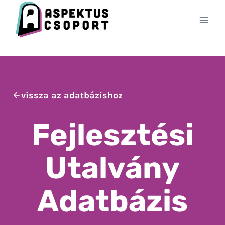
Skip
to
content
vissza az adatbázishoz
Fejlesztési
Utalvány
Adatbázis