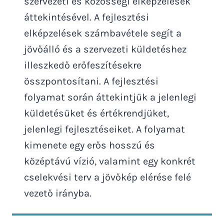
szervezeti és közösségi elképzelések
áttekintésével. A fejlesztési
elképzelések számbavétele segít a
jövőálló és a szervezeti küldetéshez
illeszkedő erőfeszítésekre
összpontosítani. A fejlesztési
folyamat során áttekintjük a jelenlegi
küldetésüket és értékrendjüket,
jelenlegi fejlesztéseiket. A folyamat
kimenete egy erős hosszú és
középtávú vízió, valamint egy konkrét
cselekvési terv a jövőkép elérése felé
vezető irányba.