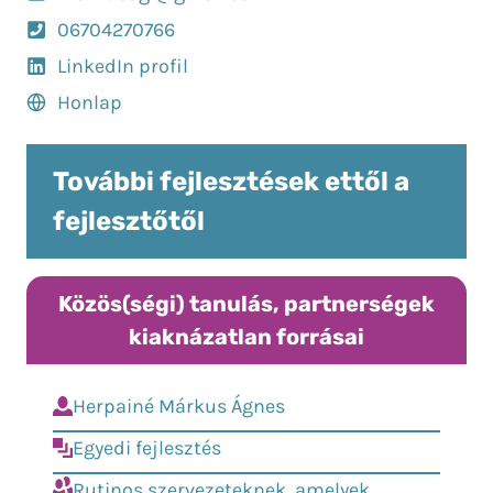
06704270766
LinkedIn profil
Honlap
További fejlesztések ettől a
fejlesztőtől
Közös(ségi) tanulás, partnerségek
kiaknázatlan forrásai
Herpainé Márkus Ágnes
Egyedi fejlesztés
Rutinos szervezeteknek, amelyek