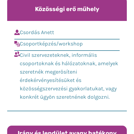
Közösségi erő műhely
Csordás Anett
Csoportképzés/workshop
Civil szervezeteknek, informális
csoportoknak és hálózatoknak, amelyek
szeretnék megerősíteni
érdekérvényesítésüket és
közösségszervezési gyakorlatukat, vagy
konkrét ügyön szeretnének dolgozni.
Irány és lendület avagy hatékony