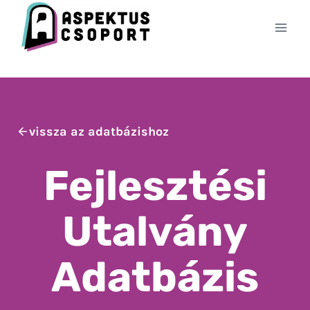
Skip
to
content
vissza az adatbázishoz
Fejlesztési
Utalvány
Adatbázis