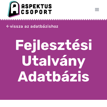
Skip
to
content
vissza az adatbázishoz
Fejlesztési
Utalvány
Adatbázis