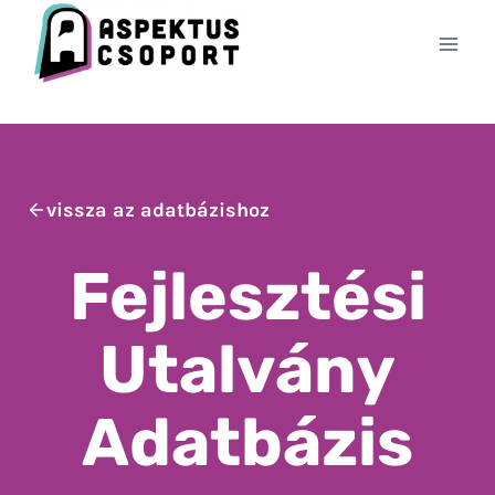
Skip
to
content
vissza az adatbázishoz
Fejlesztési
Utalvány
Adatbázis