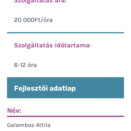
Szolgáltatás ára:
20 000Ft/óra
Szolgáltatás időtartama
:
6-12 óra
Fejlesztői adatlap
Név:
Galambos Attila